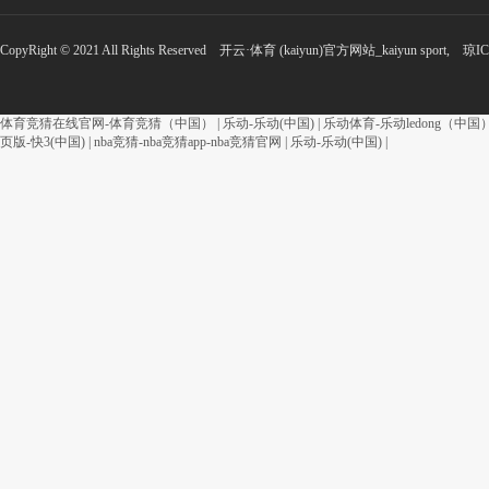
CopyRight © 2021 All Rights Reserved 开云·体育 (kaiyun)官方网站_kaiyun sport,
琼IC
体育竞猜在线官网-体育竞猜（中国）
|
乐动-乐动(中国)
|
乐动体育-乐动ledong（中国
页版-快3(中国)
|
nba竞猜-nba竞猜app-nba竞猜官网
|
乐动-乐动(中国)
|